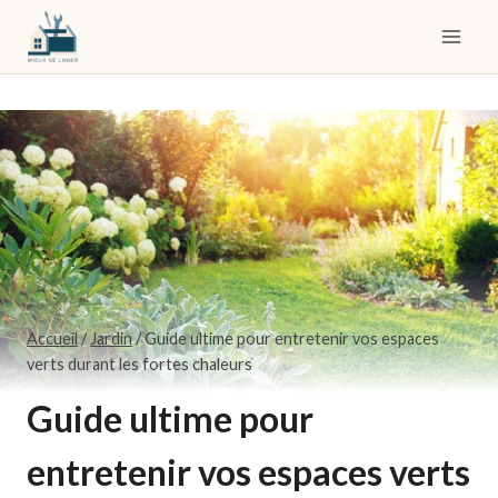
Skip
to
content
Accueil
/
Jardin
/
Guide ultime pour entretenir vos espaces
verts durant les fortes chaleurs
Guide ultime pour
entretenir vos espaces verts