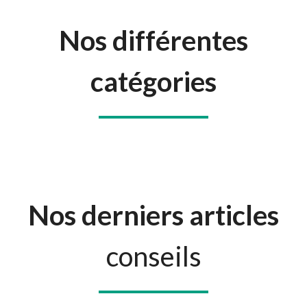
Nos différentes
catégories
Décorat
Diagnos
Travaux
Jardin
ion
tic
Nos derniers articles
conseils
Intérieu