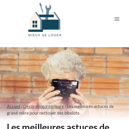
Skip
to
content
Accueil
/
Décoration intérieure
/
Les meilleures astuces de
grand-mère pour nettoyer des bibelots
Les meilleures astuces de