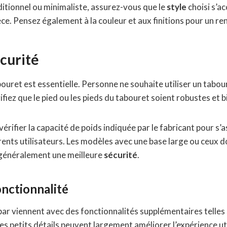
ditionnel ou minimaliste, assurez-vous que le
style
choisi s’a
ce. Pensez également à la couleur et aux finitions pour un re
écurité
ouret est essentielle. Personne ne souhaite utiliser un tabou
érifiez que le pied ou les pieds du tabouret soient robustes et 
e vérifier la capacité de poids indiquée par le fabricant pour s
ents utilisateurs. Les modèles avec une base large ou ceux d
 généralement une meilleure
sécurité
.
nctionnalité
bar viennent avec des fonctionnalités supplémentaires telles
es petits détails peuvent largement améliorer l’expérience uti