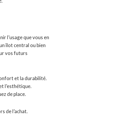
é.
nir l’usage que vous en
un îlot central ou bien
ur vos futurs
nfort et la durabilité.
t l’esthétique.
ez de place.
s de l’achat.