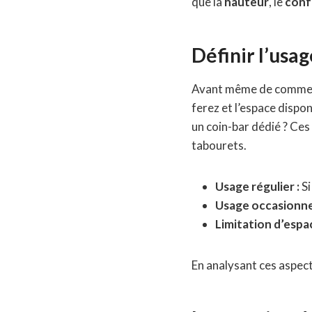
que la
hauteur
, le
conf
Définir l’usag
Avant même de commencer
ferez et l’espace dispon
un coin-bar dédié ? Ce
tabourets.
Usage régulier :
Si
Usage occasionnel
Limitation d’espac
En analysant ces aspect