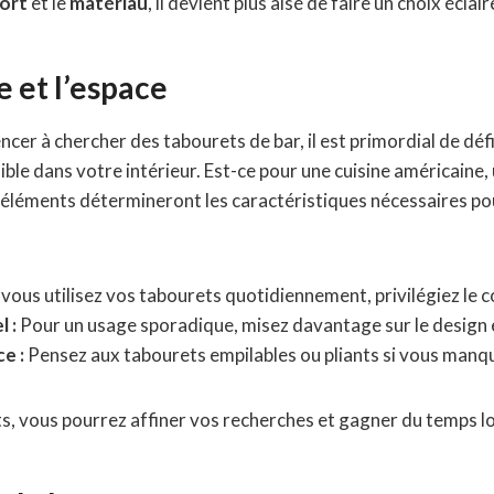
ort
et le
matériau
, il devient plus aisé de faire un choix éclair
e et l’espace
 à chercher des tabourets de bar, il est primordial de défi
ible dans votre intérieur. Est-ce pour une cuisine américaine, 
s éléments détermineront les caractéristiques nécessaires po
 vous utilisez vos tabourets quotidiennement, privilégiez le co
 :
Pour un usage sporadique, misez davantage sur le design e
e :
Pensez aux tabourets empilables ou pliants si vous manqu
s, vous pourrez affiner vos recherches et gagner du temps lor