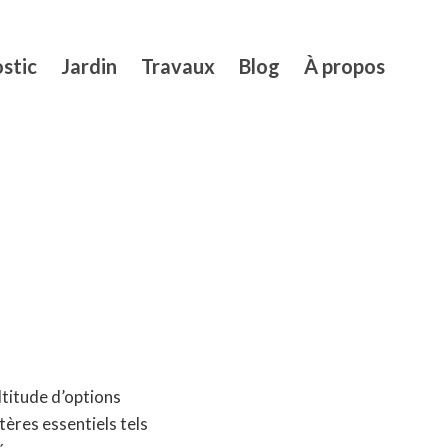
stic
Jardin
Travaux
Blog
À propos
ltitude d’options
tères essentiels tels