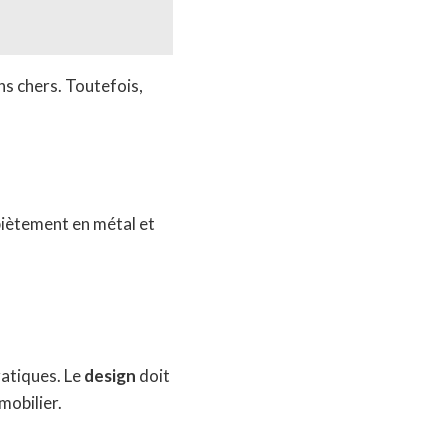
ns chers. Toutefois,
piètement en métal et
ratiques. Le
design
doit
mobilier.