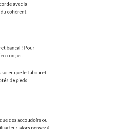
ccorde avec la
ndu cohérent.
ret bancal ! Pour
bien conçus.
’assurer que le tabouret
otés de pieds
 que des accoudoirs ou
lisateur, alors pensez à