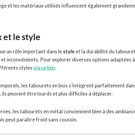
iège et les matériaux utilisés influencent également grandem
et le style
ue un rôle important dans le
style
et la durabilité du tabour
et inconvénients. Pour explorer diverses options adaptées 
ifférents styles
via ce lien
.
emporels, les tabourets en bois s’intègrent parfaitement dans
ls peuvent être lourds et plus difficiles à déplacer.
nes, les tabourets en métal conviennent bien à des ambiances
is peut paraître froid sans coussin.