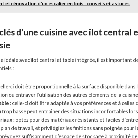
 et rénovation d'un escalier en bois : conseils et astuces
lés d’une cuisine avec îlot central e
sie
e idéale avec îlot central et table intégrée, il est important
tiels :
celle-ci doit être proportionnelle à la surface disponible dans l
tion ou entraver l’utilisation des autres éléments de la cuisine
able
: celle-ci doit être adaptée à vos préférences et à celles 
u trop basse peut entraîner des situations inconfortables lors
riaux
: optez pour des matériaux résistants et faciles d’entret
 plan de travail, et privilégiez les finitions sans poignée pour 
 prévoyez suffisamment d’espace de stockage à proximité de l’