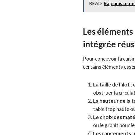
READ
Rajeunissement
Les éléments c
intégrée réus
Pour concevoir la cuisin
certains éléments essen
La taille de l’îlot
: 
obstruer la circula
La hauteur de la t
table trop haute o
Le choix des maté
ou le granit pour le
Les rangements
: