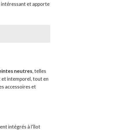
 intéressant et apporte
eintes neutres
, telles
t et intemporel, tout en
les accessoires et
t intégrés à l’îlot