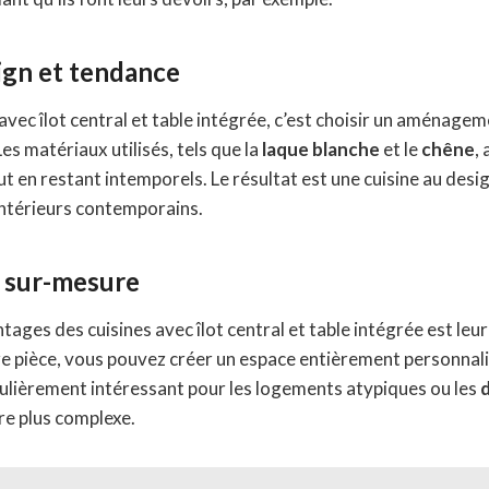
ign et tendance
avec îlot central et table intégrée, c’est choisir un aménag
s matériaux utilisés, tels que la
laque blanche
et le
chêne
,
ut en restant intemporels. Le résultat est une cuisine au desig
intérieurs contemporains.
 sur-mesure
tages des cuisines avec îlot central et table intégrée est leur
otre pièce, vous pouvez créer un espace entièrement personnal
culièrement intéressant pour les logements atypiques ou les
e plus complexe.