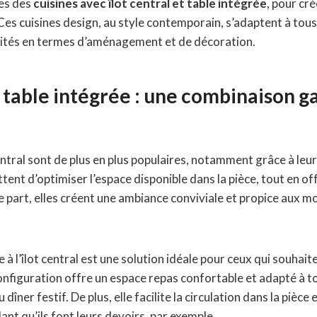
es des
cuisines avec îlot central et table intégrée
, pour cré
 Ces cuisines design, au style contemporain, s’adaptent à tous
ités en termes d’aménagement et de décoration.
et table intégrée : une combinaison 
central sont de plus en plus populaires, notamment grâce à leu
tent d’optimiser l’espace disponible dans la pièce, tout en off
e part, elles créent une ambiance conviviale et propice aux 
e à l’îlot central est une solution idéale pour ceux qui souhai
configuration offre un espace repas confortable et adapté à t
 dîner festif. De plus, elle facilite la circulation dans la pièc
ant qu’ils font leurs devoirs, par exemple.