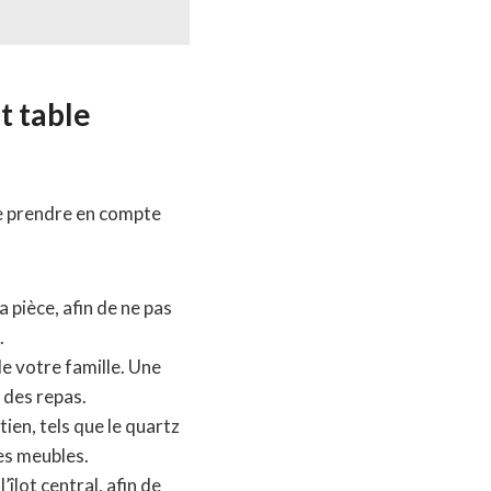
t table
 de prendre en compte
a pièce, afin de ne pas
.
de votre famille. Une
 des repas.
ien, tels que le quartz
les meubles.
îlot central, afin de