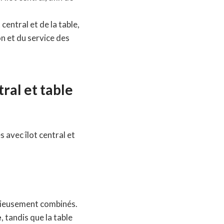
central et de la table,
on et du service des
ral et table
 avec îlot central et
onieusement combinés.
e
, tandis que la table