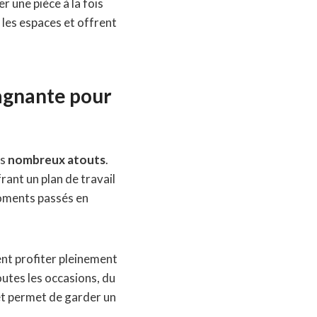
er une pièce à la fois
 les espaces et offrent
gagnante pour
rs
nombreux atouts
.
rant un plan de travail
moments passés en
tent profiter pleinement
outes les occasions, du
e et permet de garder un