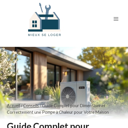
Skip
to
content
Accueil
/
Conseils
/
Guide Complet pour Dimensionner
Correctement une Pompe à Chaleur pour Votre Maison
Guide Complet pour