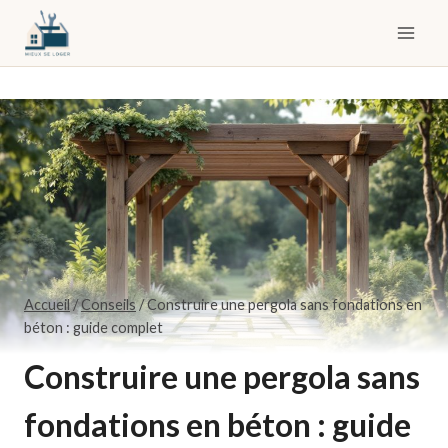
Skip
to
content
Accueil
/
Conseils
/
Construire une pergola sans fondations en
béton : guide complet
Construire une pergola sans
fondations en béton : guide