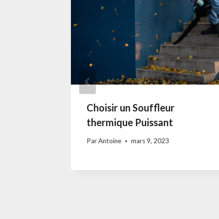
lage à
Choisir un Souffleur
 simple
thermique Puissant
ux
Par
Antoine
mars 9, 2023