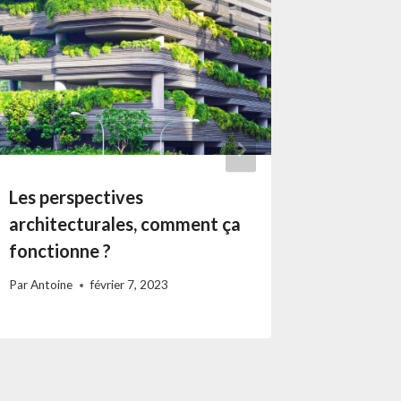
Les perspectives
En quoi 
architecturales, comment ça
est un e
fonctionne ?
thermiq
Par
Antoine
février 7, 2023
Par
Antoine