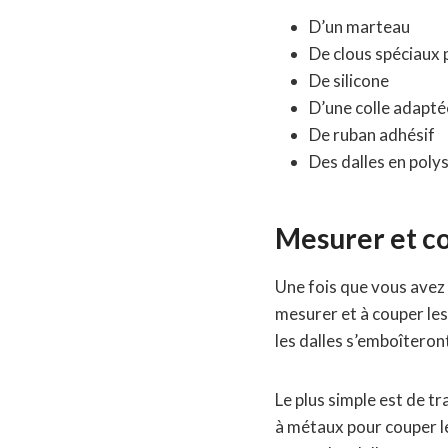
D’un marteau
De clous spéciaux 
De silicone
D’une colle adapté
De ruban adhésif
Des dalles en poly
Mesurer et co
Une fois que vous avez
mesurer et à couper les
les dalles s’emboîteron
Le plus simple est de tr
à métaux pour couper le