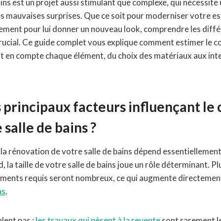
ins est un projet aussi stimulant que complexe, qui nécessite
es mauvaises surprises. Que ce soit pour moderniser votre es
lement pour lui donner un nouveau look, comprendre les diffé
 crucial. Ce guide complet vous explique comment estimer le 
ant en compte chaque élément, du choix des matériaux aux int
s principaux facteurs influençant le
salle de bains ?
 la rénovation de votre salle de bains dépend essentiellement
 la taille de votre salle de bains joue un rôle déterminant. Plu
ements requis seront nombreux, ce qui augmente directement 
ns
.
lent pas :
les travaux qui pèsent à la revente
sont rarement le