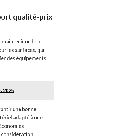
ort qualité-prix
r maintenir un bon
ur les surfaces, qui
égier des équipements
es 2025
rantir une bonne
tériel adapté à une
s économies
e considération