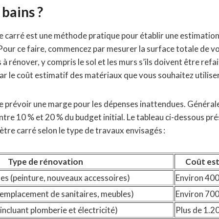
 bains ?
re carré est une méthode pratique pour établir une estimatio
 Pour ce faire, commencez par mesurer la surface totale de vot
à rénover, y compris le sol et les murs s’ils doivent être refait
ar le coût estimatif des matériaux que vous souhaitez utiliser
de prévoir une marge pour les dépenses inattendues. Général
entre 10 % et 20 % du budget initial. Le tableau ci-dessous p
re carré selon le type de travaux envisagés :
Type de rénovation
Coût est
s (peinture, nouveaux accessoires)
Environ 400
remplacement de sanitaires, meubles)
Environ 700
ncluant plomberie et électricité)
Plus de 1.2