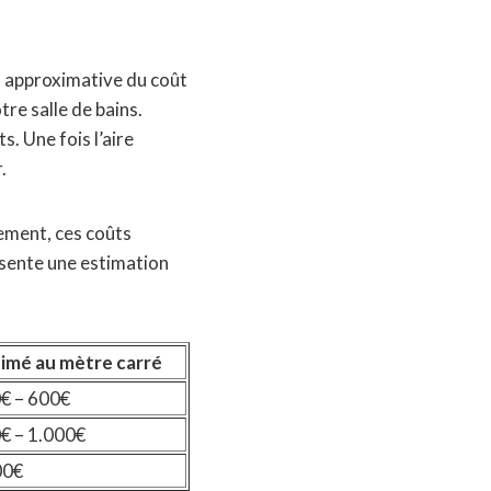
n approximative du coût
re salle de bains.
s. Une fois l’aire
.
ement, ces coûts
résente une estimation
imé au mètre carré
€ – 600€
€ – 1.000€
00€