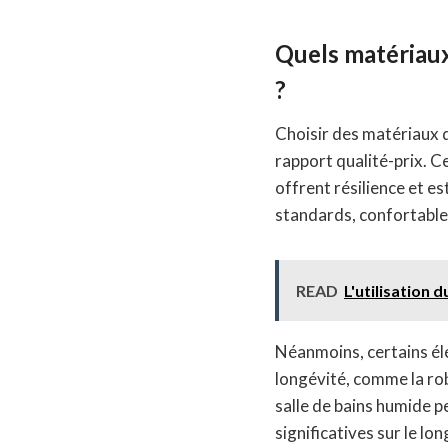
Quels matériaux
?
Choisir des matériaux d
rapport qualité-prix. C
offrent résilience et e
standards, confortable
READ
L'utilisation 
Néanmoins, certains él
longévité, comme la rob
salle de bains humide pe
significatives sur le l