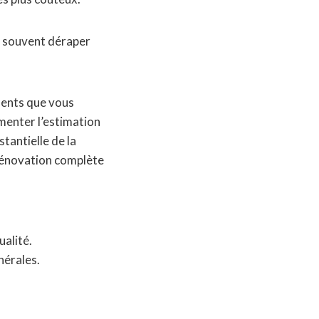
us souvent déraper
ments que vous
menter l’estimation
tantielle de la
rénovation complète
ualité.
nérales.