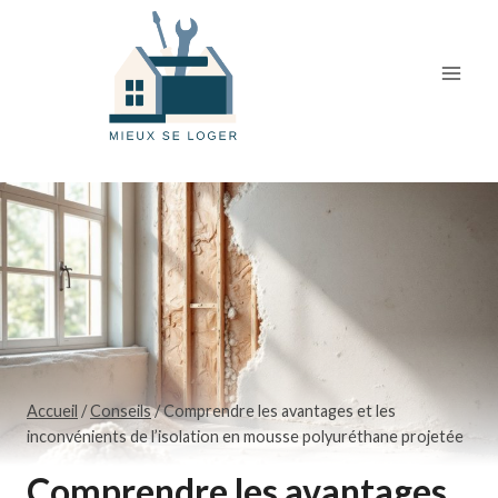
Skip
to
content
Accueil
/
Conseils
/
Comprendre les avantages et les
inconvénients de l’isolation en mousse polyuréthane projetée
Comprendre les avantages